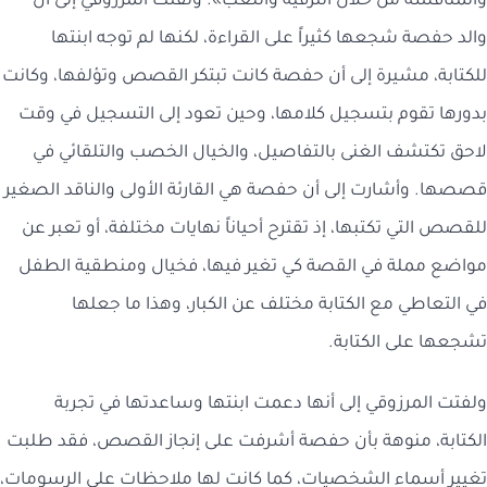
والمناقشة من خلال الترفيه واللعب». ولفتت المرزوقي إلى أن
والد حفصة شجعها كثيراً على القراءة، لكنها لم توجه ابنتها
للكتابة، مشيرة إلى أن حفصة كانت تبتكر القصص وتؤلفها، وكانت
بدورها تقوم بتسجيل كلامها، وحين تعود إلى التسجيل في وقت
لاحق تكتشف الغنى بالتفاصيل، والخيال الخصب والتلقائي في
قصصها. وأشارت إلى أن حفصة هي القارئة الأولى والناقد الصغير
للقصص التي تكتبها، إذ تقترح أحياناً نهايات مختلفة، أو تعبر عن
مواضع مملة في القصة كي تغير فيها، فخيال ومنطقية الطفل
في التعاطي مع الكتابة مختلف عن الكبار، وهذا ما جعلها
تشجعها على الكتابة.
ولفتت المرزوقي إلى أنها دعمت ابنتها وساعدتها في تجربة
الكتابة، منوهة بأن حفصة أشرفت على إنجاز القصص، فقد طلبت
تغيير أسماء الشخصيات، كما كانت لها ملاحظات على الرسومات،