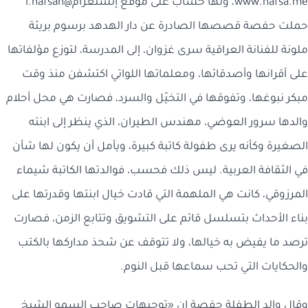
www.hafsa.me، ولها حساب على موقع إنستغرام@i.hafsah
حملت حفصة قصصها الصادرة عن دار الهدهد برسوم بريئة
ملونة للفنانة العراقية سرى غزوان، إلى المدرسة، لتوزع مؤلفاتها
على أقرانها وأصدقائها، ومعلماتها اللواتي اكتشفن منذ وقت
مبكر نبوغها، وتفوقها في التخيّل والسرد، فصارت هي محل أحلام
والدها سرور العوضي، مهندس الطيران، الذي ينظر إلى ابنته
الصغيرة وكأنه يرى طفولة كاتبة كبيرة، ويأمل أن يكون لها شأن
في الثقافة العربية. ليس ذلك فحسب، فوالدتها الكاتبة شيماء
المرزوقي، كانت هي الملهمة التي قادت خيال ابنتها وقدرتها على
بناء الأحداث بتسلسل قائم على التشويق وتتابع الزمن، فصارت
ترصد ما يفيض به خيالها، ولا تتوقف عن شحذ مداركها بالكتب
والحكايات التي تحب سماعها قبل النوم.
وقال والد الطفلة حفصة إن «توجيهات صاحب السمو الشيخ