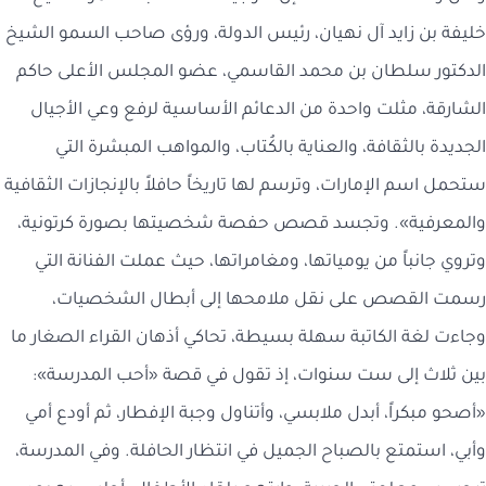
خليفة بن زايد آل نهيان، رئيس الدولة، ورؤى صاحب السمو الشيخ
الدكتور سلطان بن محمد القاسمي، عضو المجلس الأعلى حاكم
الشارقة، مثلت واحدة من الدعائم الأساسية لرفع وعي الأجيال
الجديدة بالثقافة، والعناية بالكُتاب، والمواهب المبشرة التي
ستحمل اسم الإمارات، وترسم لها تاريخاً حافلاً بالإنجازات الثقافية
والمعرفية». وتجسد قصص حفصة شخصيتها بصورة كرتونية،
وتروي جانباً من يومياتها، ومغامراتها، حيث عملت الفنانة التي
رسمت القصص على نقل ملامحها إلى أبطال الشخصيات،
وجاءت لغة الكاتبة سهلة بسيطة، تحاكي أذهان القراء الصغار ما
بين ثلاث إلى ست سنوات، إذ تقول في قصة «أحب المدرسة»:
«أصحو مبكراً، أبدل ملابسي، وأتناول وجبة الإفطار، ثم أودع أمي
وأبي، استمتع بالصباح الجميل في انتظار الحافلة. وفي المدرسة،