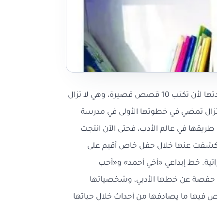
كلماتها ندية تشبه أصابعها الطرية، فهي تتمتع بمخيلة خصبة، قادتها لأن تكتب 10 قصص قصيرة، وهي لا تزال
تزال تمضي في خطوتها الأولى في مدرسة
ق طريقها في عالم الأدب، فحتى الآن انتجت
 كشفت عنها خلال حفل خاص أقيم على
تية. خط إبداعي «أخي أحمد» و«أحب
 حفصة عن خطها الأدبي، وشخصياتها
ص فيها ما يصادفها من أحداث خلال حياتها