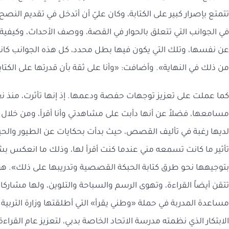
تتمتع بإصرار كبير على الكتابة، وكان عليّ أن أتدخل في تقديم الن
في الجوانب التي تتعلق بالحوار في القصة، ووصف الأحداث، وكيفية ال
عن نفسها، وتلك التي يكون فيها بطل محدد، كل هذه الجوانب كان
من ذلك في النهاية». وأضافت: «وأنا على ثقة بأن قدرتها على الكت
كما عملت على تعزيز توجهات حفصة ودعمها. إذ إنها تأثرت، منذ ن
مسامعها، فضلاً عن أنها دأبت على مشاهدتي وأنا أقرأ، ومن خلال أ
لديها رغبة في تأليف القصص، حيث بدأت بحكايات عن الطيور والحي
تأثير ما كانت تسمعه مني عندما كنت أقرأ لها، وذلك ما انعكس بش
بتوجيهها نحو طرق كتابة الحبكة القصصية وتدريبها على ذلك». هواي
تتقن أيضاً القراءة، وتهوى الرسم والسباحة والتلوين، ولها مشا
الابتكار الذي نظمته مدرسة الاتحاد الخاصة بدبي، لتعزيز عام القر