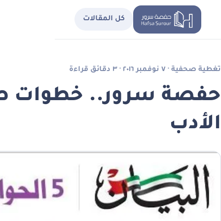
كل المقالات
تغطية صحفية · ٧ نوفمبر ٢٠١٦ · ٣ دقائق قراءة
حفصة سرور.. خطوات طر
الأدب